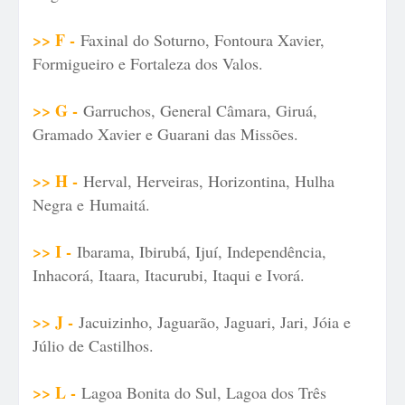
>> F -
Faxinal do Soturno, Fontoura Xavier,
Formigueiro e Fortaleza dos Valos.
>> G -
Garruchos, General Câmara, Giruá,
Gramado Xavier e Guarani das Missões.
>> H -
Herval, Herveiras, Horizontina, Hulha
Negra e
Humaitá.
>> I -
Ibarama, Ibirubá, Ijuí, Independência,
Inhacorá, Itaara, Itacurubi, Itaqui e Ivorá.
>> J -
Jacuizinho, Jaguarão, Jaguari, Jari, Jóia e
Júlio de Castilhos.
>> L -
Lagoa Bonita do Sul, Lagoa dos Três