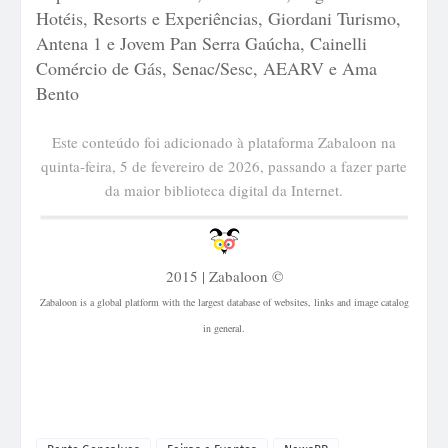
Hotéis, Resorts e Experiências, Giordani Turismo,
Antena 1 e Jovem Pan Serra Gaúcha, Cainelli
Comércio de Gás, Senac/Sesc, AEARV e Ama
Bento
Este conteúdo foi adicionado à plataforma Zabaloon na
quinta-feira, 5 de fevereiro de 2026, passando a fazer parte
da maior biblioteca digital da Internet.
2015 | Zabaloon ©
Zabaloon is a global platform with the largest database of websites, links and image catalog
in general.
| Via Gastrô de Bento Gonçalves | Jantar sob as Estrelas em Bento Gonçalves | Eventos na
Serra Gaúcha | festas em Bento Gonçalves | Como chegar na Via Gastrô de Bento Gonçalves |
onde fica a Via Gastrô de Bento Gonçalves |