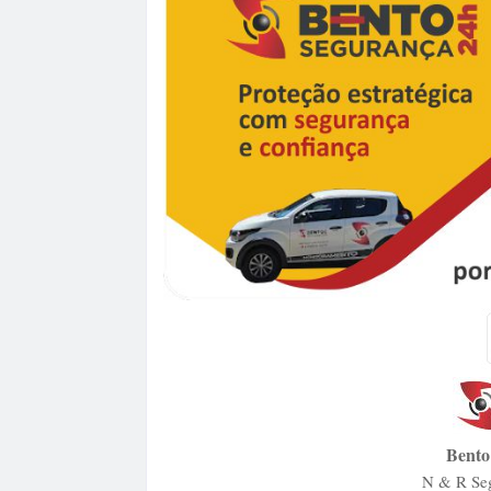
Bento
N & R Seg