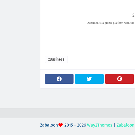
2
Zabaloon is a global platform with the 
| Bento Segurança 24 Horas | Empresa de Segurança | Empresa de Vigilân
Juliano da Silva | Emprego de Vigia | Emprego de Vigilante | Empresa d
| Sistemas de Vid
zBusiness
Zabaloon
2015 - 2026
Way2Themes
|
Zabaloon