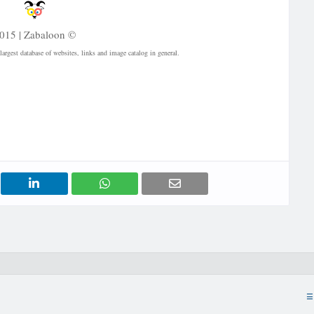
015 | Zabaloon ©
largest database of websites, links and image catalog in general.
cia | Ademar Rodrigues | Empresa de Segurança em Bento Gonçalves | Vigilância 24 Horas | Eliton
e Segurança na Serra Gaúcha | Monitoramento | Câmera de Vigilância | CFTV | videomonitoramento
eomonitoramento | Segurança Patrimonial |
☰