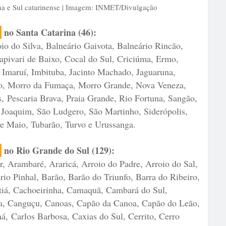
úcha e Sul catarinense | Imagem: INMET/Divulgação
a
no Santa Catarina (46):
 do Silva, Balneário Gaivota, Balneário Rincão,
apivari de Baixo, Cocal do Sul, Criciúma, Ermo,
, Imaruí, Imbituba, Jacinto Machado, Jaguaruna,
ro, Morro da Fumaça, Morro Grande, Nova Veneza,
s, Pescaria Brava, Praia Grande, Rio Fortuna, Sangão,
 Joaquim, São Ludgero, São Martinho, Siderópolis,
de Maio, Tubarão, Turvo e Urussanga.
a
no Rio Grande do Sul (129):
, Arambaré, Araricá, Arroio do Padre, Arroio do Sal,
io Pinhal, Barão, Barão do Triunfo, Barra do Ribeiro,
tiá, Cachoeirinha, Camaquã, Cambará do Sul,
a, Canguçu, Canoas, Capão da Canoa, Capão do Leão,
á, Carlos Barbosa, Caxias do Sul, Cerrito, Cerro