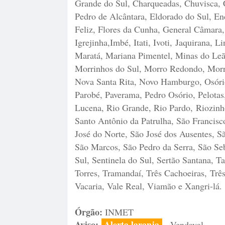
Grande do Sul, Charqueadas, Chuvisca, 
Pedro de Alcântara, Eldorado do Sul, Enc
Feliz, Flores da Cunha, General Câmara
Igrejinha,Imbé, Itati, Ivoti,
Jaquirana, L
Maratá, Mariana Pimentel, Minas do Le
Morrinhos do Sul, Morro Redondo, Morro
Nova Santa Rita, Novo Hamburgo, Osório
Parobé, Paverama, Pedro Osório, Pelotas,
Lucena, Rio Grande, Rio Pardo,
Riozinh
Santo Antônio da Patrulha, São Francisc
José do Norte, São José dos Ausentes, S
São Marcos, São Pedro da Serra, São Seb
Sul, Sentinela do Sul, Sertão Santana, Ta
Torres, Tramandaí, Três Cachoeiras,
Três
Vacaria, Vale Real, Viamão e Xangri-lá.
Órgão:
INMET
Aviso:
Alerta laranja
- Vendaval